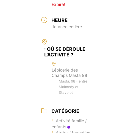
Expiré!
HEURE
Journée entière
: OÙ SE DÉROULE
L’ACTIVITÉ ?
Lépicerie des
Champs Masta 98
Masta, 98 - entre
Malmedy et
Stavelot
CATÉGORIE
Activité famille /
enfants
Atelier / formation