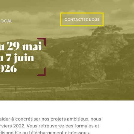
CONTACTEZ NOUS
 LOCAL
aider à concrétiser nos projets ambitieux, nous
rviers 2022. Vous retrouverez ces formules et
g disponible au téléchargement ci-dessous.