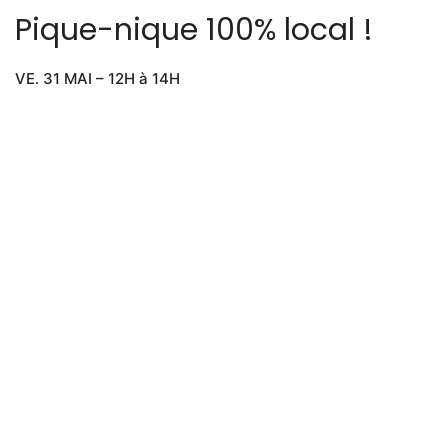
Pique-nique 100% local !
VE. 31 MAI – 12H à 14H
PARC DU VIEUX SAULE Entrée par le parking du Centre
Culturel, Rue Grétry 10 – 4840 Welkenraedt
READ MORE